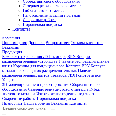
Сборка щитового оборудования
Лазерная резка листового металла
Гибка листового металла
Изготовление изделий под заказ
Сварочные работы
Порошковая покраска
Контакты
Компания
Производство
Доставка
Вопрос-ответ
Отзывы клиентов
Вакансии
Продукция
Комплекты крепления ЛЭП к опоре
ВРУ Вводно-
распределительные устройства
Главные распределительные
щиты
Корзины для кондиционеров
Корпуса ВРУ
Корпуса
металлические щитов распределительных
Панели
распределительных щитов
Траверсы ЛЭП
смотреть все
Услуги
3D моделирование и проектирование
Сборка щитового
оборудования
Лазерная резка листового металла
Гибка
листового металла
Изготовление изделий под заказ
Сварочные работы
Порошковая покраска
Прайс-лист
Наши проекты
Вакансии
Контакты