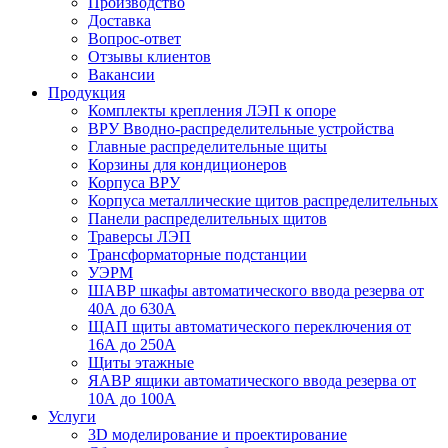
Производство
Доставка
Вопрос-ответ
Отзывы клиентов
Вакансии
Продукция
Комплекты крепления ЛЭП к опоре
ВРУ Вводно-распределительные устройства
Главные распределительные щиты
Корзины для кондиционеров
Корпуса ВРУ
Корпуса металлические щитов распределительных
Панели распределительных щитов
Траверсы ЛЭП
Трансформаторные подстанции
УЭРМ
ШАВР шкафы автоматического ввода резерва от
40А до 630А
ЩАП щиты автоматического переключения от
16А до 250А
Щиты этажные
ЯАВР ящики автоматического ввода резерва от
10А до 100А
Услуги
3D моделирование и проектирование