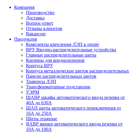
Компания
Производство
Доставка
Вопрос-ответ
Отзывы клиентов
Вакансии
Продукция
Комплекты крепления ЛЭП к опоре
ВРУ Вводно-распределительные устройства
Главные распределительные щиты
Корзины для кондиционеров
Корпуса ВРУ
Корпуса металлические щитов распределительных
Панели распределительных щитов
Траверсы ЛЭП
Трансформаторные подстанции
УЭРМ
ШАВР шкафы автоматического ввода резерва от
40А до 630А
ЩАП щиты автоматического переключения от
16А до 250А
Щиты этажные
ЯАВР ящики автоматического ввода резерва от
10А до 100А