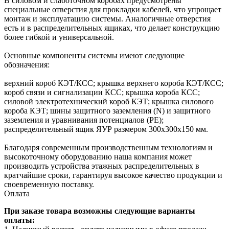
В силовом и слаботочном коробах предусмотрены
специальные отверстия для прокладки кабелей, что упрощает
монтаж и эксплуатацию системы. Аналогичные отверстия
есть и в распределительных ящиках, что делает конструкцию
более гибкой и универсальной.
Основные компоненты системы имеют следующие
обозначения:
верхний короб КЭТ/КСС; крышка верхнего короба КЭТ/КСС;
короб связи и сигнализации КСС; крышка короба КСС;
силовой электротехнический короб КЭТ; крышка силового
короба КЭТ; шины защитного заземления (N) и защитного
заземления и уравнивания потенциалов (PE);
распределительный ящик ЯУР размером 300х300х150 мм.
Благодаря современным производственным технологиям и
высокоточному оборудованию наша компания может
производить устройства этажных распределительных в
кратчайшие сроки, гарантируя высокое качество продукции и
своевременную поставку.
Оплата
При заказе товара возможны следующие варианты
оплаты: