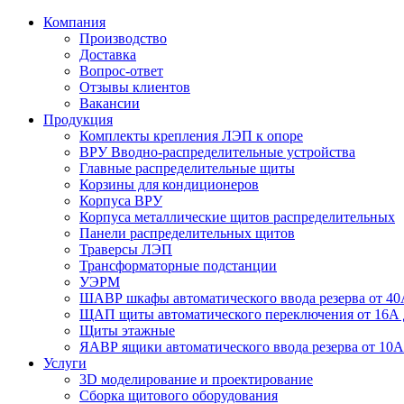
Компания
Производство
Доставка
Вопрос-ответ
Отзывы клиентов
Вакансии
Продукция
Комплекты крепления ЛЭП к опоре
ВРУ Вводно-распределительные устройства
Главные распределительные щиты
Корзины для кондиционеров
Корпуса ВРУ
Корпуса металлические щитов распределительных
Панели распределительных щитов
Траверсы ЛЭП
Трансформаторные подстанции
УЭРМ
ШАВР шкафы автоматического ввода резерва от 40
ЩАП щиты автоматического переключения от 16А 
Щиты этажные
ЯАВР ящики автоматического ввода резерва от 10А
Услуги
3D моделирование и проектирование
Сборка щитового оборудования