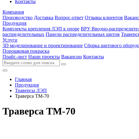
Контакты
Компания
Производство
Доставка
Вопрос-ответ
Отзывы клиентов
Вакан
Продукция
Комплекты крепления ЛЭП к опоре
ВРУ Вводно-распределите
распределительных
Панели распределительных щитов
Травер
Услуги
3D моделирование и проектирование
Сборка щитового оборуд
Порошковая покраска
Прайс-лист
Наши проекты
Вакансии
Контакты
Главная
Продукция
Траверсы ЛЭП
Траверса ТМ-70
Траверса ТМ-70