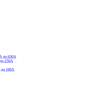
А до 630А
до 250А
 до 100А