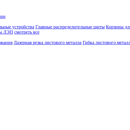
сии
льные устройства
Главные распределительные щиты
Корзины дл
сы ЛЭП
смотреть все
ования
Лазерная резка листового металла
Гибка листового метал