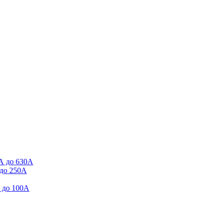
А до 630А
до 250А
 до 100А