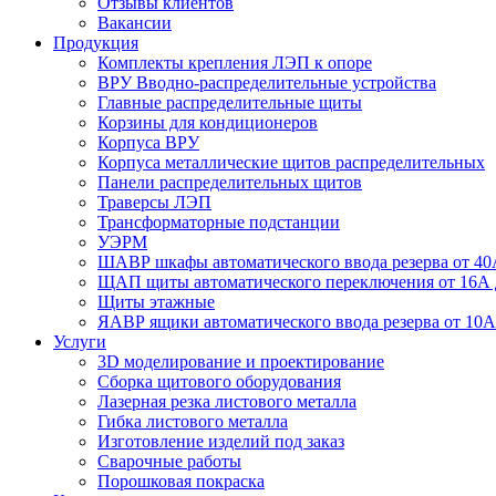
Отзывы клиентов
Вакансии
Продукция
Комплекты крепления ЛЭП к опоре
ВРУ Вводно-распределительные устройства
Главные распределительные щиты
Корзины для кондиционеров
Корпуса ВРУ
Корпуса металлические щитов распределительных
Панели распределительных щитов
Траверсы ЛЭП
Трансформаторные подстанции
УЭРМ
ШАВР шкафы автоматического ввода резерва от 40
ЩАП щиты автоматического переключения от 16А 
Щиты этажные
ЯАВР ящики автоматического ввода резерва от 10А
Услуги
3D моделирование и проектирование
Сборка щитового оборудования
Лазерная резка листового металла
Гибка листового металла
Изготовление изделий под заказ
Сварочные работы
Порошковая покраска