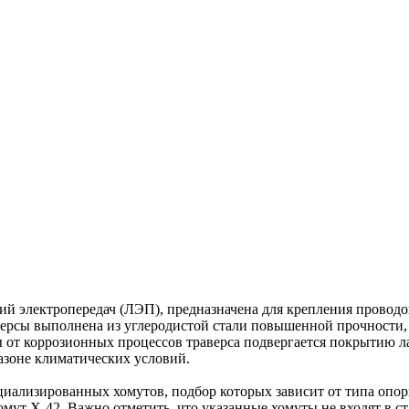
ний электропередач (ЛЭП), предназначена для крепления провод
ерсы выполнена из углеродистой стали повышенной прочности, 
ы от коррозионных процессов траверса подвергается покрытию
зоне климатических условий.
иализированных хомутов, подбор которых зависит от типа опор
 хомут Х-42. Важно отметить, что указанные хомуты не входят в