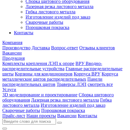
Сборка щитового оборудования
Лазерная резка листового металла
Гибка листового металла
Изготовление изделий под заказ
Сварочные работы
Порошковая покраска
Контакты
Компания
Производство
Доставка
Вопрос-ответ
Отзывы клиентов
Вакансии
Продукция
Комплекты крепления ЛЭП к опоре
ВРУ Вводно-
распределительные устройства
Главные распределительные
щиты
Корзины для кондиционеров
Корпуса ВРУ
Корпуса
металлические щитов распределительных
Панели
распределительных щитов
Траверсы ЛЭП
смотреть все
Услуги
3D моделирование и проектирование
Сборка щитового
оборудования
Лазерная резка листового металла
Гибка
листового металла
Изготовление изделий под заказ
Сварочные работы
Порошковая покраска
Прайс-лист
Наши проекты
Вакансии
Контакты