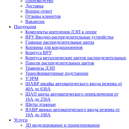
Производство
Доставка
Вопрос-ответ
Отзывы клиентов
Вакансии
Продукция
Комплекты крепления ЛЭП к опоре
ВРУ Вводно-распределительные устройства
Главные распределительные щиты
Корзины для кондиционеров
Корпуса ВРУ
Корпуса металлические щитов распределительных
Панели распределительных щитов
Траверсы ЛЭП
Трансформаторные подстанции
УЭРМ
ШАВР шкафы автоматического ввода резерва от
40А до 630А
ЩАП щиты автоматического переключения от
16А до 250А
Щиты этажные
ЯАВР ящики автоматического ввода резерва от
10А до 100А
Услуги
3D моделирование и проектирование