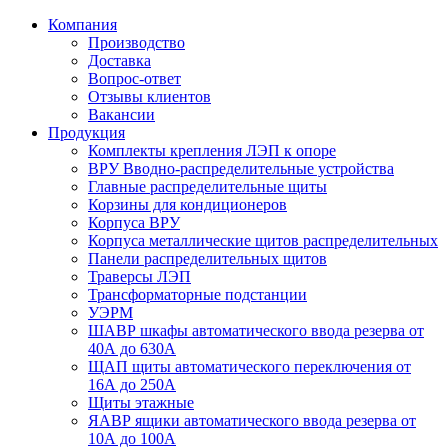
Компания
Производство
Доставка
Вопрос-ответ
Отзывы клиентов
Вакансии
Продукция
Комплекты крепления ЛЭП к опоре
ВРУ Вводно-распределительные устройства
Главные распределительные щиты
Корзины для кондиционеров
Корпуса ВРУ
Корпуса металлические щитов распределительных
Панели распределительных щитов
Траверсы ЛЭП
Трансформаторные подстанции
УЭРМ
ШАВР шкафы автоматического ввода резерва от
40А до 630А
ЩАП щиты автоматического переключения от
16А до 250А
Щиты этажные
ЯАВР ящики автоматического ввода резерва от
10А до 100А